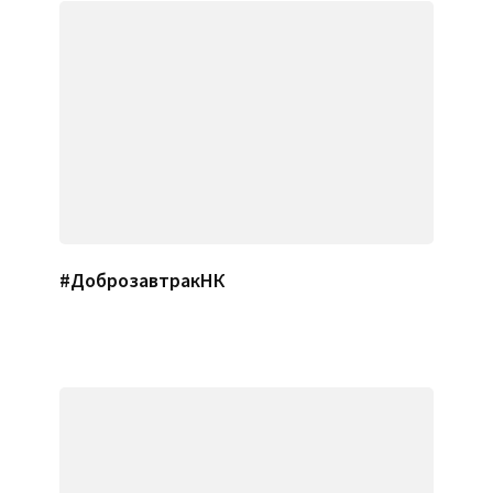
#ДоброзавтракНК