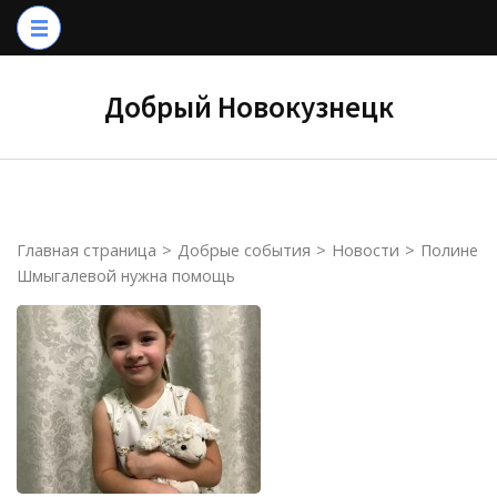
Перейти
к
содержимому
Добрый Новокузнецк
(нажмите
Enter)
Главная страница
>
Добрые события
>
Новости
>
Полине
Шмыгалевой нужна помощь