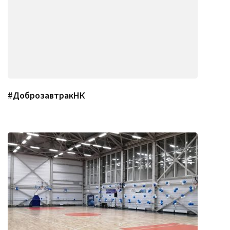
#ДоброзавтракНК