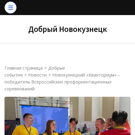
Перейти
к
содержимому
Добрый Новокузнецк
(нажмите
Enter)
Главная страница
>
Добрые
события
>
Новости
>
Новокузнецкий «Кванториум» –
победитель Всероссийских профориентационных
соревнований