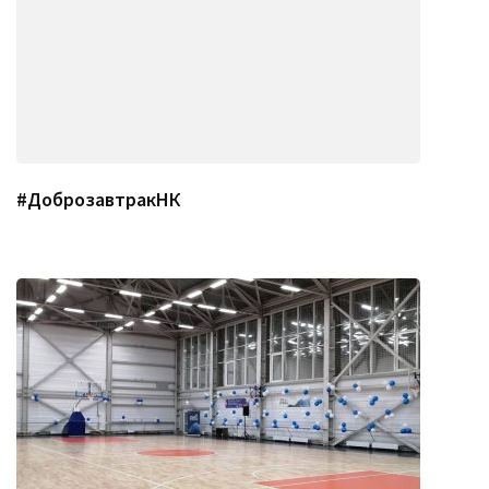
#ДоброзавтракНК