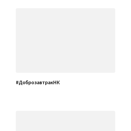
#ДоброзавтракНК