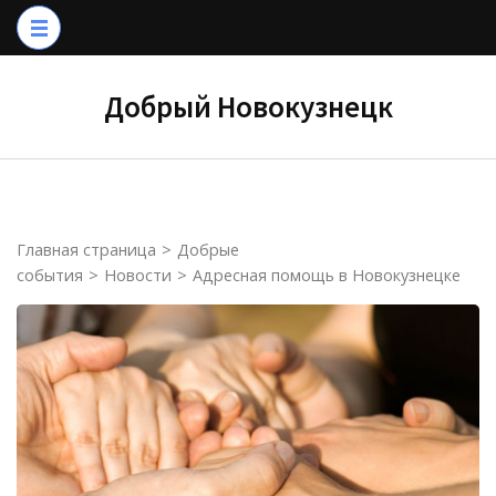
Перейти
к
содержимому
Добрый Новокузнецк
(нажмите
Enter)
Главная страница
>
Добрые
события
>
Новости
>
Адресная помощь в Новокузнецке