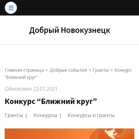
Перейти
к
содержимому
Добрый Новокузнецк
(нажмите
Enter)
Главная страница
>
Добрые события
>
Гранты
>
Конкурс
“Ближний круг”
Обновлено
22.01.2021
Конкурс “Ближний круг”
Гранты
Конкурсы
Конкурсы и гранты