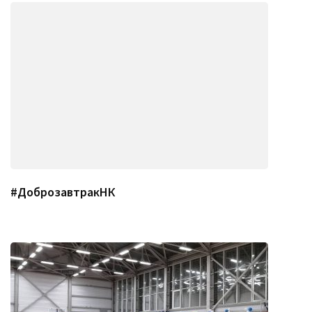
#ДоброзавтракНК