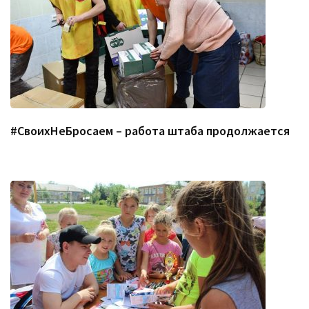
#СвоихНеБросаем – работа штаба продолжается