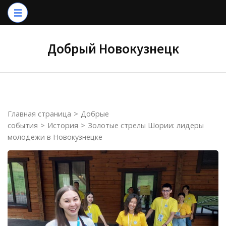
Перейти
к
содержимому
Добрый Новокузнецк
(нажмите
Enter)
Главная страница
>
Добрые
события
>
История
>
Золотые стрелы Шории: лидеры
молодежи в Новокузнецке