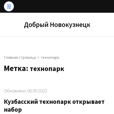
Перейти
к
содержимому
Добрый Новокузнецк
(нажмите
Enter)
Главная страница
>
технопарк
Метка:
технопарк
Обновлено
06.09.2023
Кузбасский технопарк открывает
набор