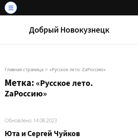
Перейти
к
содержимому
Добрый Новокузнецк
(нажмите
Enter)
Главная страница
>
«Русское лето. ZаРоссию»
Метка:
«Русское лето.
ZаРоссию»
Обновлено
14.08.2023
Юта и Сергей Чуйков