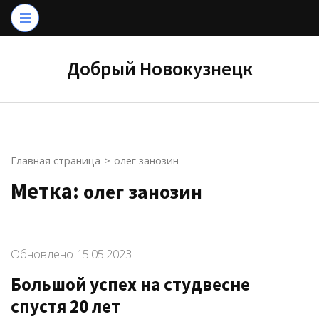
Перейти
к
содержимому
Добрый Новокузнецк
(нажмите
Enter)
Главная страница
>
олег занозин
Метка:
олег занозин
Обновлено
15.05.2023
Большой успех на студвесне
спустя 20 лет