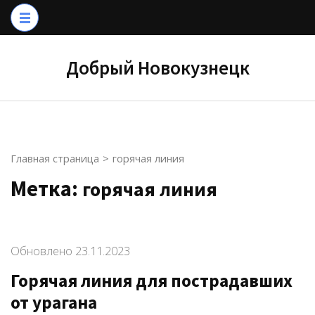
Перейти
к
содержимому
Добрый Новокузнецк
(нажмите
Enter)
Главная страница
>
горячая линия
Метка:
горячая линия
Обновлено
23.11.2023
Горячая линия для пострадавших
от урагана