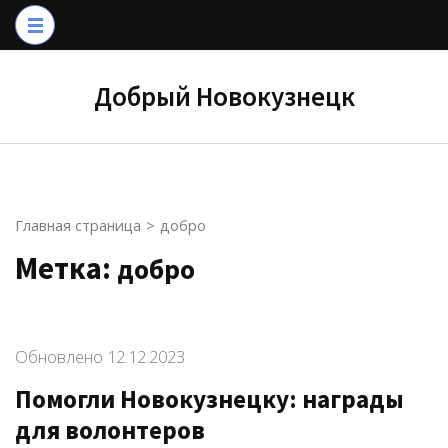
Перейти
к
содержимому
Добрый Новокузнецк
(нажмите
Enter)
Главная страница
>
добро
Метка:
добро
Обновлено
12.12.2023
Помогли Новокузнецку: награды
для волонтеров