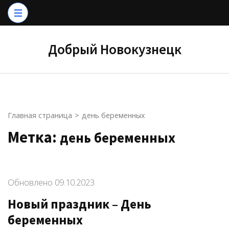
Перейти
к
содержимому
Добрый Новокузнецк
(нажмите
Enter)
Главная страница
>
день беременных
Метка:
день беременных
Обновлено
09.10.2023
Новый праздник – День
беременных